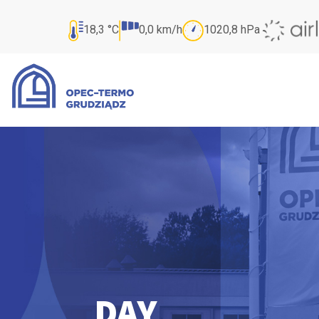
18,3
°C
0,0
km/h
1020,8
hPa
DAY