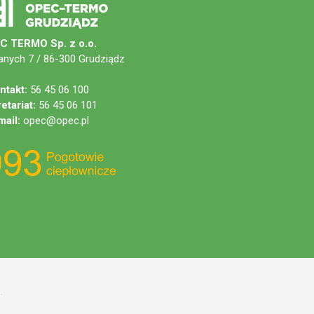
C TERMO Sp. z o.o.
anych 7 / 86-300 Grudziądz
ntakt:
56 45 06 100
etariat:
56 45 06 101
mail:
opec@opec.pl
.