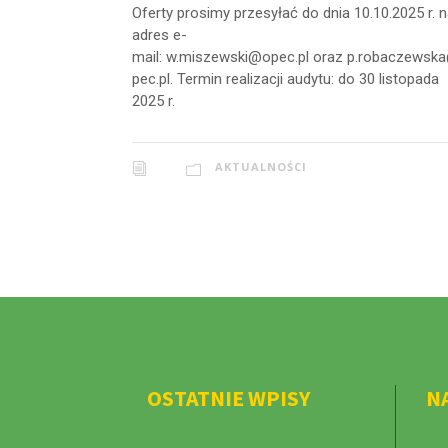
Oferty prosimy przesyłać do dnia 10.10.2025 r. 
adres e-
mail: w.miszewski@opec.pl oraz p.robaczewsk
pec.pl. Termin realizacji audytu: do 30 listopada
2025 r.
AKTUALNOŚCI
OSTATNIE WPISY
N