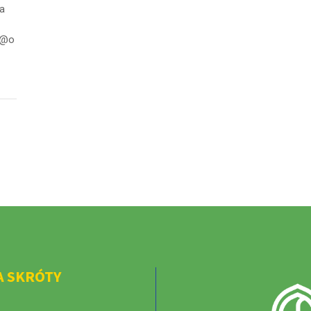
na
a@o
A SKRÓTY