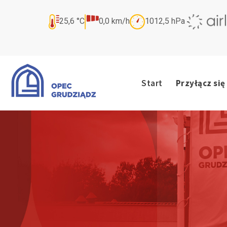
25,6
°C
0,0
km/h
1012,5
hPa
Start
Przyłącz się