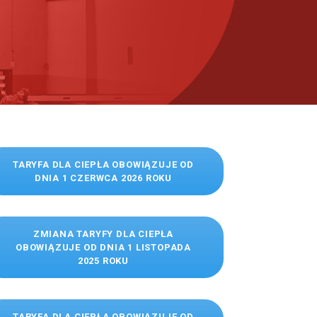
TARYFA DLA CIEPŁA OBOWIĄZUJE OD
DNIA 1 CZERWCA 2026 ROKU
ZMIANA TARYFY DLA CIEPŁA
OBOWIĄZUJE OD DNIA 1 LISTOPADA
2025 ROKU
TARYFA DLA CIEPŁA OBOWIĄZUJE OD