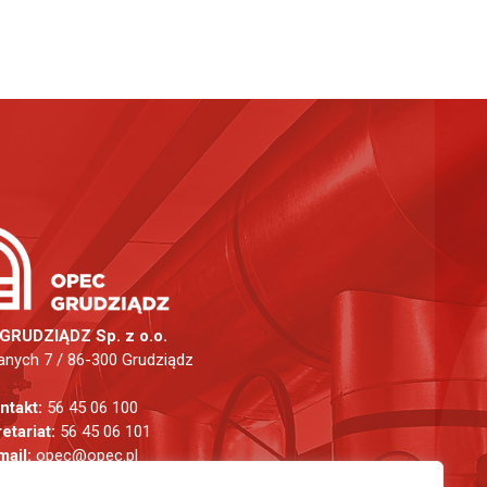
GRUDZIĄDZ Sp. z o.o.
anych 7 / 86-300 Grudziądz
ntakt:
56 45 06 100
etariat:
56 45 06 101
mail:
opec@opec.pl