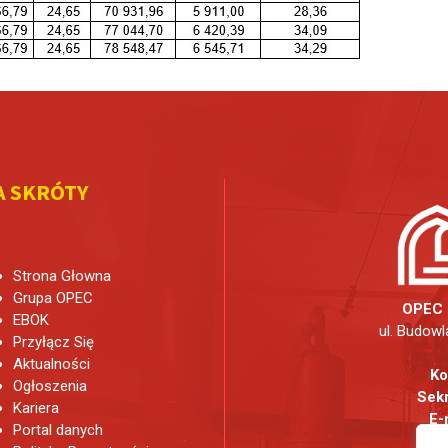
A SKRÓTY
Strona Głowna
Grupa OPEC
OPEC 
EBOK
ul. Budowl
Przyłącz Się
Aktualności
Ko
Ogłoszenia
Sekr
Kariera
E-
Portal danych