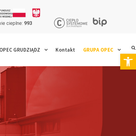
ie cieplne:
993
OPEC GRUDZIĄDZ
Kontakt
GRUPA OPEC
Otwórz pasek narzędzi