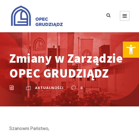
Otwórz pasek narzędzi
Zmiany w Zarządzie
OPEC GRUDZIĄDZ
AKTUALNOŚCI
0
Szanowni Państwo,