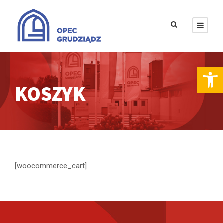
Otwórz pasek narzędzi
KOSZYK
[woocommerce_cart]