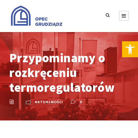
Otwórz pasek narzędzi
Przypominamy o
rozkręceniu
termoregulatorów
AKTUALNOŚCI
0