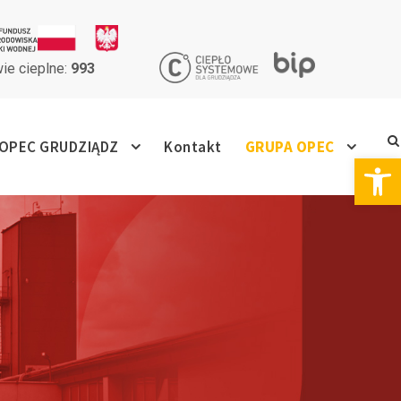
ie cieplne:
993
OPEC GRUDZIĄDZ
Kontakt
GRUPA OPEC
Otwórz pasek narzędzi