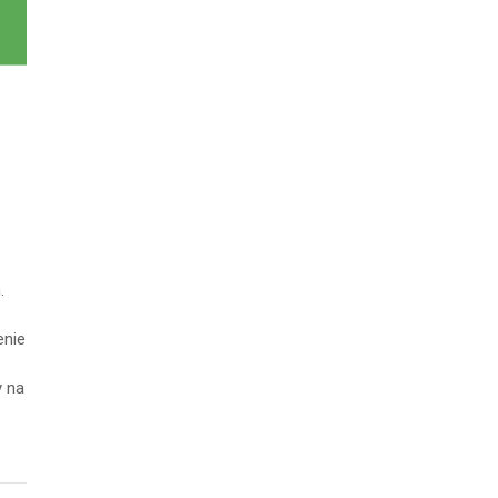
.
enie
y na