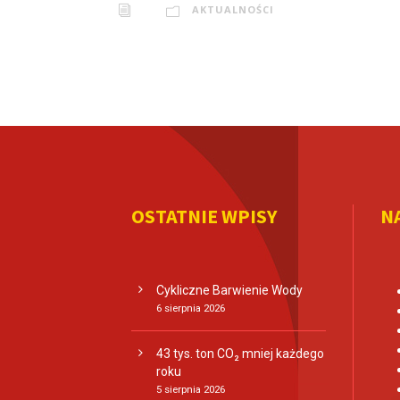
AKTUALNOŚCI
OSTATNIE WPISY
N
Cykliczne Barwienie Wody
6 sierpnia 2026
43 tys. ton CO₂ mniej każdego
roku
5 sierpnia 2026