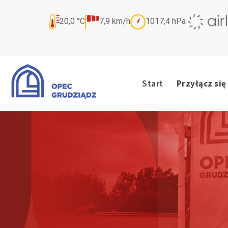
20,0
°C
7,9
km/h
1017,4
hPa
Start
Przyłącz się