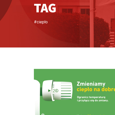
TAG
#ciepło