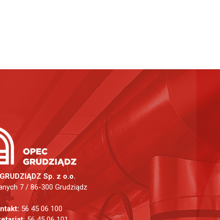
GRUDZIĄDZ Sp. z o.o.
anych 7 / 86-300 Grudziądz
ntakt:
56 45 06 100
etariat:
56 45 06 101