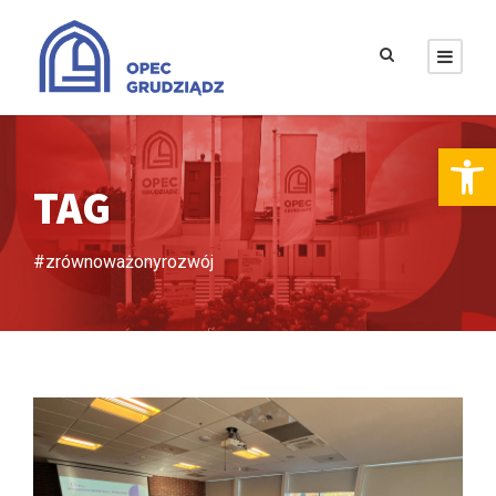
Otwórz pasek narzędzi
TAG
#zrównoważonyrozwój